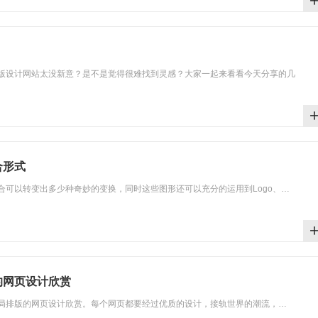
版设计网站太没新意？是不是觉得很难找到灵感？大家一起来看看今天分享的几
合形式
合可以转变出多少种奇妙的变换，同时这些图形还可以充分的运用到Logo、…
的网页设计欣赏
局排版的网页设计欣赏。每个网页都要经过优质的设计，接轨世界的潮流，…