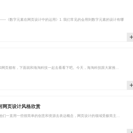
——《数字元素在网页设计中的运用》1. 我们常见的会用到数字元素的设计有哪
p和网页都有，下面就和海淘科技一起去看看下吧。今天，海淘科技跟大家推…
几何网页设计风格欣赏
他们一直用一些很简单的创意和资源去表达概念，网页设计的领域受极简主…