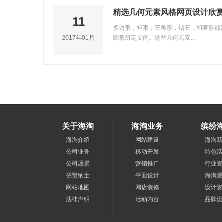
精选几何元素风格网页设计欣
11
多边形，矩形，三角形，钻石，和菱形都
2017年01月
圆形所定义的。这些几何元素…
关于海淘
海淘业务
缤纷
海淘介绍
网站建设
海淘
公司业务
移动开发
特色
公司愿景
营销推广
行业
招贤纳士
平面设计
海淘
网站地图
网店装修
设计
法律声明
活动内容
品牌