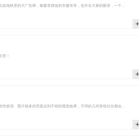
比如地铁里的大广告牌，橱窗里摆放的衣服等等，也许在大家的眼里，一个…
欣赏！
块性较强、图片较多的页面达到不错的视觉效果，不同的几何形状往往都会…