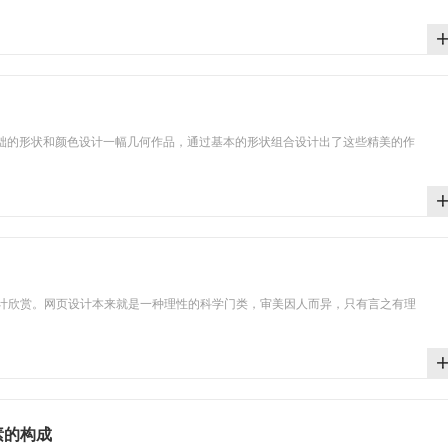
o 每天利用最基础的形状和颜色设计一幅几何作品，通过基本的形状组合设计出了这些精美的作
计欣赏。网页设计本来就是一种理性的科学门类，审美因人而异，只有言之有理
素的构成