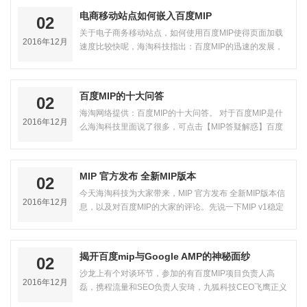
电商移动站点如何嵌入百度MIP
02
关于电子商务移动站点，如何使用百度MIP使得页面加载
2016年12月
速度比较快呢，海淘科技指出：百度MIP的迅速的发展，
不仅可以应用于新闻资讯类，也可以采…
百度MIP的十大问答
02
海淘网络提供：百度MIP的十大问答。 对于百度MIP是什
2016年12月
么海淘科技里面说了很多，可点击【MIP答疑解惑】百度
MIP是什么?MIP改造后的影响?本篇说…
MIP 官方发布 全新MIP版本
02
今天海淘科技为大家带来，MIP 官方发布 全新MIP版本信
2016年12月
息，以及对百度MIP的大家的评论。先说一下MIP v1稳定
版本。 在今年的十一月份，MIP官方…
揭开百度mip与Google AMP的神秘面纱
02
沙龙上有个对谈环节，参加的有百度MIP项目负责人高
2016年12月
磊，携程流量和SEO负责人安琦，九狐科技CEO飞鹰正义
和海淘科技。沙龙前，几个人一起吃饭，…