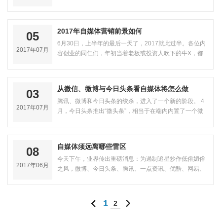
了一些“不寻常”的事情。在今年6…
2017年自媒体营销前景如何
05
6月30日，上半年的最后一天了，2017就此过半。各位内
2017年07月
容创业的同仁们，年初当着老板或投资人吹下的牛X，都
实现了吗?过去这半年，一路高歌猛进…
从微信、微博与今日头条看自媒体将怎么做
03
腾讯、微博和今日头条的绞杀，进入了一个新的阶段。 4
2017年07月
月，今日头条推出“微头条”，相当于在端内内置了一个微
博;5 月，微信上线“看一看”功…
自媒体须远离哪些雷区
08
今天下午，业界传出重磅消息：为遏制追星炒作低俗媚俗
2017年06月
之风，微博、今日头条、腾讯、一点资讯、优酷、网易、
百度等网站关闭了一批违规账号。其…
1
2