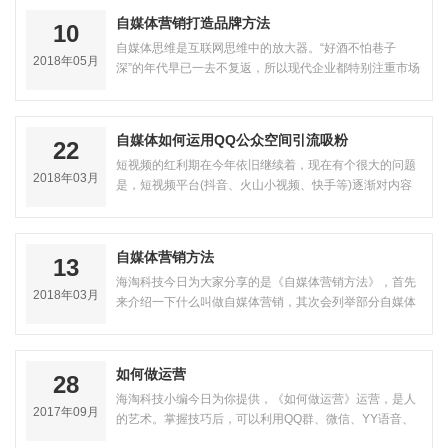
自媒体营销打造品牌方法
10
自媒体思维是互联网思维中的放大器。“好酒不怕巷子
2018年05月
深”的年代早已一去不复返，所以现代企业都特别注重市场
营销和推广。营销是为了将企业的产…
自媒体如何运用QQ公众空间引流吸粉
22
短视频的红利期在今年依旧继续着，现在有个很大的问题
2018年03月
是，短视频平台(抖音、火山小视频、快手等)逐渐对内容
监…
自媒体营销方法
13
海淘科技今日为大家分享的是《自媒体营销方法》，首先
2018年03月
来介绍一下什么叫做自媒体营销，其次会列举部分自媒体
营销方法，最后会给出案例，其自媒…
如何做运营
28
海淘科技小编今日为你提供，《如何做运营》运营，是人
2017年09月
的艺术。掌握技巧后，可以利用QQ群、微信、YY语音、
豆瓣…