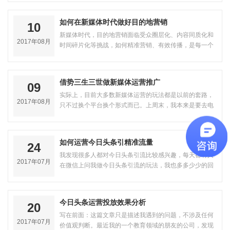
如何在新媒体时代做好目的地营销
10
新媒体时代，目的地营销面临受众圈层化、内容同质化和
2017年08月
时间碎片化等挑战，如何精准营销、有效传播，是每一个
目的地主导者都需要直面的课题。有…
借势三生三世做新媒体运营推广
09
实际上，目前大多数新媒体运营的玩法都是以前的套路，
2017年08月
只不过换个平台换个形式而已。上周末，我本来是要去电
影院看《战狼2》的，拗不过老婆，…
如何运营今日头条引精准流量
24
我发现很多人都对今日头条引流比较感兴趣，每天都有人
2017年07月
在微信上问我做今日头条引流的玩法，我也多多少少的回
答了他们。但是，头条规则改变太快…
今日头条运营投放效果分析
20
写在前面：这篇文章只是描述我遇到的问题，不涉及任何
2017年07月
价值观判断。最近我的一个教育领域的朋友的公司，发现