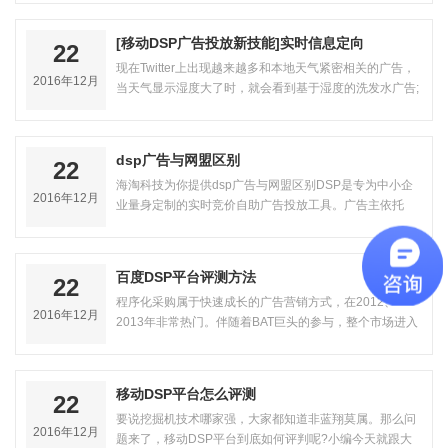
[移动DSP广告投放新技能]实时信息定向
22
现在Twitter上出现越来越多和本地天气紧密相关的广告，
2016年12月
当天气显示湿度大了时，就会看到基于湿度的洗发水广告;
当天气显示高温晴朗时就会出现基…
dsp广告与网盟区别
22
海淘科技为你提供dsp广告与网盟区别DSP是专为中小企
2016年12月
业量身定制的实时竞价自助广告投放工具。广告主依托
DSP全…
百度DSP平台评测方法
22
程序化采购属于快速成长的广告营销方式，在2012、
2016年12月
2013年非常热门。伴随着BAT巨头的参与，整个市场进入
了快速…
移动DSP平台怎么评测
22
要说挖掘机技术哪家强，大家都知道非蓝翔莫属。那么问
2016年12月
题来了，移动DSP平台到底如何评判呢?小编今天就跟大