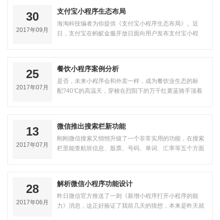
支付宝小程序生态布局
30
海淘科技编者为你提供《支付宝小程序生态布局》。近
2017年09月
日，支付宝在蚂蚁金服开放日面向用户发布支付宝小程
序，这意味着微信和支付宝的小程序之战…
餐饮小程序案例分析
25
是否，未来小程序会和外卖一样，成为餐饮业生态的标
2017年07月
配?40℃的高温天，穿梭在烈阳下的万千红黄蓝骑手顶着
炎炎酷暑给坐在空调房里的我们送来美…
微信推出搜索栏新功能
13
刚刚微信搜索又悄悄升级了一个非常实用的功能，在搜索
2017年07月
栏里能查航班信息、股票、号码、单词、汇率等五个方面
的内容了!更新至微信客户端6.5.10…
解析微信小程序功能设计
28
昨日微信官方推送了一则《新增小程序打开小程序的能
2017年06月
力》消息，这正好验证了我前几天的猜想，本来是昨天就
要把文章写下来的，可是由于早上睡过…