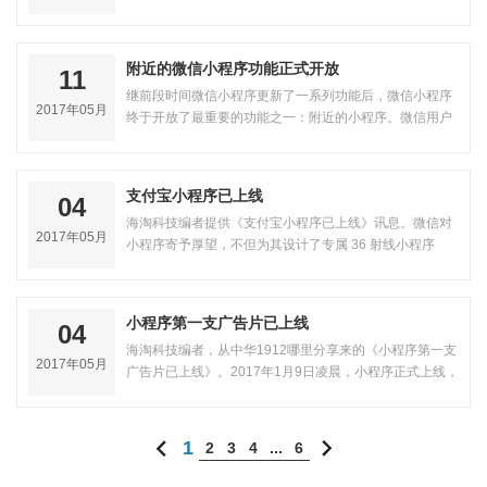
个、做这个遇到的一些问题以及做一个…
附近的微信小程序功能正式开放
11
继前段时间微信小程序更新了一系列功能后，微信小程序
2017年05月
终于开放了最重要的功能之一：附近的小程序。微信用户
通过打开附近的小程序可获取更多小…
支付宝小程序已上线
04
海淘科技编者提供《支付宝小程序已上线》讯息。微信对
2017年05月
小程序寄予厚望，不但为其设计了专属 36 射线小程序
码，…
小程序第一支广告片已上线
04
海淘科技编者，从中华1912哪里分享来的《小程序第一支
2017年05月
广告片已上线》。2017年1月9日凌晨，小程序正式上线，
瞬间引爆网络。不到一天时间里，1…
1
2
3
4
...
6