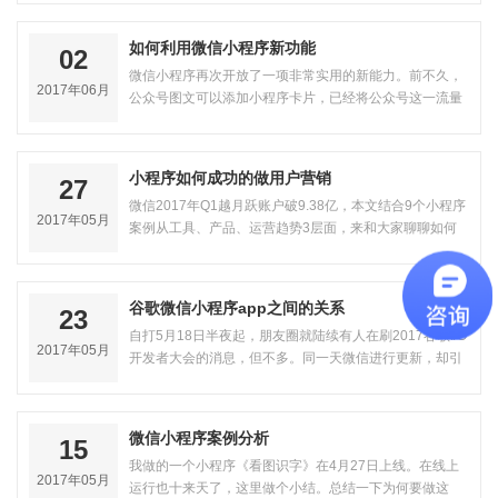
如何利用微信小程序新功能
02
微信小程序再次开放了一项非常实用的新能力。前不久，
2017年06月
公众号图文可以添加小程序卡片，已经将公众号这一流量
入口打开。而现在除了添加小程序卡…
小程序如何成功的做用户营销
27
微信2017年Q1越月跃账户破9.38亿，本文结合9个小程序
2017年05月
案例从工具、产品、运营趋势3层面，来和大家聊聊如何
利用好这巨大的流量洼地来低成本/0成…
谷歌微信小程序app之间的关系
23
自打5月18日半夜起，朋友圈就陆续有人在刷2017谷歌I/O
2017年05月
开发者大会的消息，但不多。同一天微信进行更新，却引
发不少人议论。其实这次在“发现”…
微信小程序案例分析
15
我做的一个小程序《看图识字》在4月27日上线。在线上
2017年05月
运行也十来天了，这里做个小结。总结一下为何要做这